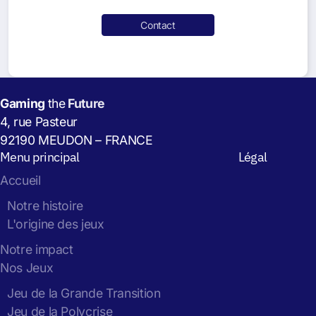
Contact
Gaming
the
Future
4, rue Pasteur
92190 MEUDON – FRANCE
Menu principal
Légal
Accueil
Notre histoire
L'origine des jeux
Notre impact
Nos Jeux
Jeu de la Grande Transition
Jeu de la Polycrise