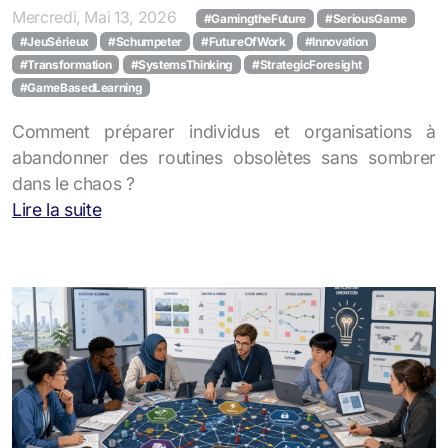
Mercredi, Mai 13, 2026
#GamingtheFuture
#SeriousGame
#JeuSérieux
#Schumpeter
#FutureOfWork
#Innovation
#Transformation
#SystemsThinking
#StrategicForesight
#GameBasedLearning
Comment préparer individus et organisations à
abandonner des routines obsolètes sans sombrer
dans le chaos ?
Lire la suite