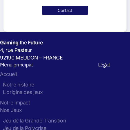
Contact
Gaming
the
Future
4, rue Pasteur
92190 MEUDON – FRANCE
Menu principal
Légal
Accueil
Notre histoire
L'origine des jeux
Notre impact
Nos Jeux
Jeu de la Grande Transition
Jeu de la Polycrise