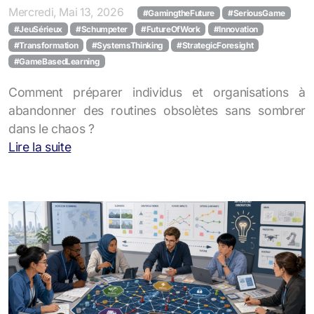
Mercredi, Mai 13, 2026
#GamingtheFuture
#SeriousGame
#JeuSérieux
#Schumpeter
#FutureOfWork
#Innovation
#Transformation
#SystemsThinking
#StrategicForesight
#GameBasedLearning
Comment préparer individus et organisations à
abandonner des routines obsolètes sans sombrer
dans le chaos ?
Lire la suite