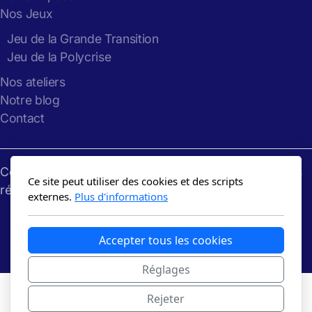
Nos Jeux
Jeu de la Grande Transition
Jeu de la Polycrise
Nos ateliers
Notre blog
Contact
Copyright
Gaming
the
Future
: 2024-2026, tous droits
Ce site peut utiliser des cookies et des scripts
réservés
externes.
Plus d'informations
Accepter tous les cookies
Réglages
Rejeter