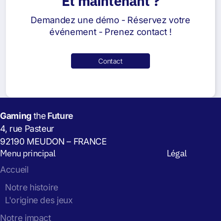
Et maintenant ?
Demandez une démo - Réservez votre
événement - Prenez contact !
Contact
Gaming
the
Future
4, rue Pasteur
92190 MEUDON – FRANCE
Menu principal
Légal
Accueil
Notre histoire
L'origine des jeux
Notre impact