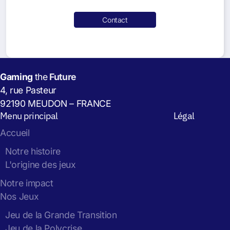
Contact
Gaming
the
Future
4, rue Pasteur
92190 MEUDON – FRANCE
Menu principal
Légal
Accueil
Notre histoire
L'origine des jeux
Notre impact
Nos Jeux
Jeu de la Grande Transition
Jeu de la Polycrise