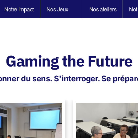
Notre impact
Nos Jeux
Nos ateliers
Not
Gaming the Future
nner du sens. S'interroger. Se prépar