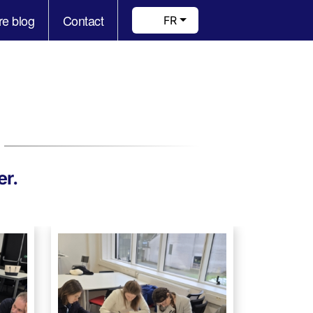
re blog
Contact
FR
er.