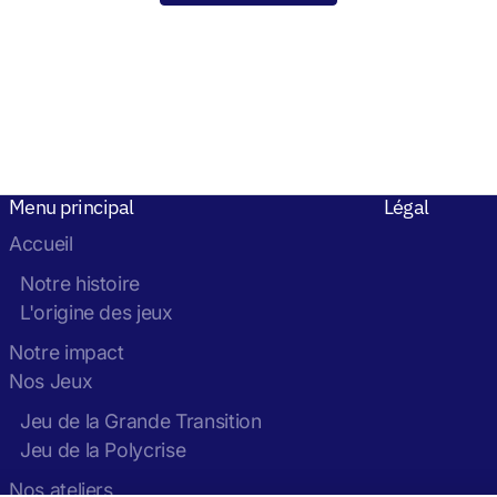
Menu principal
Légal
Accueil
Notre histoire
L'origine des jeux
Notre impact
Nos Jeux
Jeu de la Grande Transition
Jeu de la Polycrise
Nos ateliers