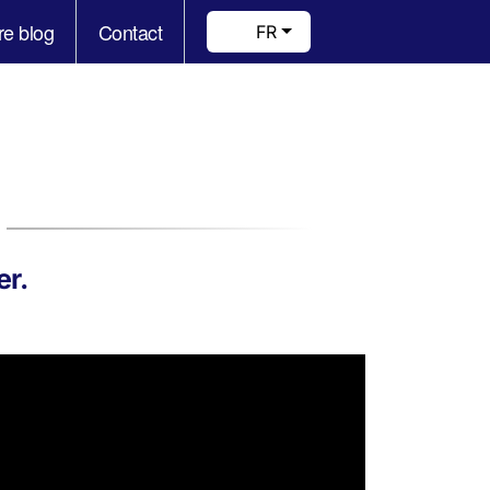
re blog
Contact
FR
er.