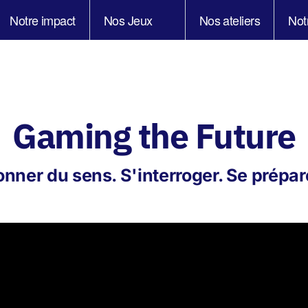
Notre impact
Nos Jeux
Nos ateliers
Not
Gaming the Future
nner du sens. S'interroger. Se prépar