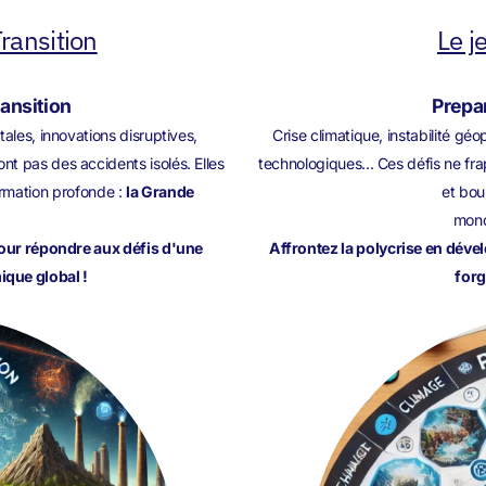
ransition
Le j
ransition
Prepar
ales, innovations disruptives,
Crise climatique, instabilité g
t pas des accidents isolés. Elles
technologiques... Ces défis ne fra
rmation profonde :
la Grande
et bou
mond
pour répondre aux défis d'une
Affrontez la polycrise en déve
que global !
forg