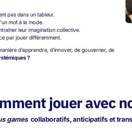
ent pas dans un tableur.
u'un mot à la mode.
raîner leur imagination collective.
e par jouer différemment.
 manière d’apprendre, d'innover, de gouverner, de
systémiques ?
mment jouer avec n
us games
collaboratifs, anticipatifs et tra