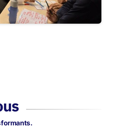
ous
nsformants.