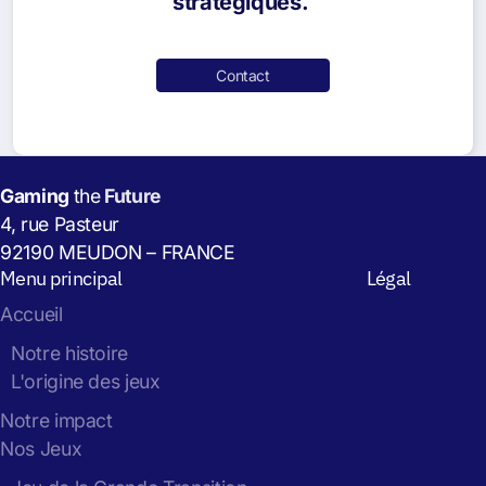
stratégiques.
Contact
Gaming
the
Future
4, rue Pasteur
92190 MEUDON – FRANCE
Menu principal
Légal
Accueil
Notre histoire
L'origine des jeux
Notre impact
Nos Jeux