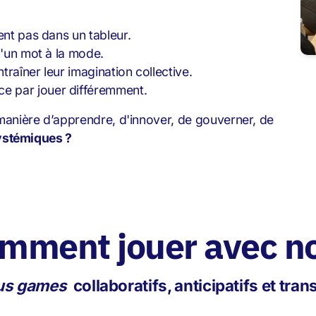
ent pas dans un tableur.
u'un mot à la mode.
raîner leur imagination collective.
e par jouer différemment.
 manière d’apprendre, d'innover, de gouverner, de
systémiques ?
mment jouer avec n
us games
collaboratifs, anticipatifs et tra