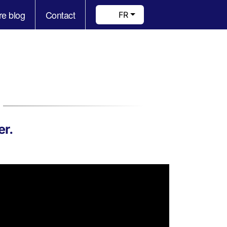
re blog
Contact
FR
er.