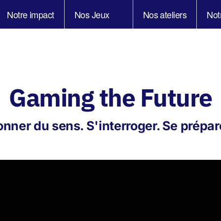
Notre impact
Nos Jeux
Nos ateliers
Not
Gaming the Future
nner du sens. S'interroger. Se prépar