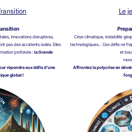
ransition
Le j
ransition
Prepar
ales, innovations disruptives,
Crise climatique, instabilité g
t pas des accidents isolés. Elles
technologiques... Ces défis ne fra
rmation profonde :
la Grande
et bou
mond
pour répondre aux défis d'une
Affrontez la polycrise en déve
que global !
forg