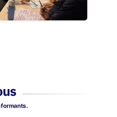
ous
nsformants.