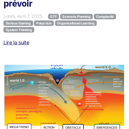
prévoir
Lundi, Avril 7, 2025
GTF
Scenario Planning
Complexité
Serious Gaming
Polycrisis
Organisational Learning
System Thinking
Lire la suite