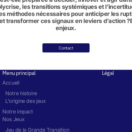
ycrise, les transitions systémiques et l’incerti
es méthodes nécessaires pour anticiper les ruptur
et transformer ces signaux en leviers d’action 
enjeux.
Contact
Menu principal
Légal
Accueil
Notre histoire
L'origine des jeux
Notre impact
Nos Jeux
Jeu de la Grande Transition