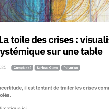
La toile des crises : visuali
systémique sur une table
2025
Complexité
Serious Game
Polycrise
certitude, il est tentant de traiter les crises c
olés.
imatique ici.