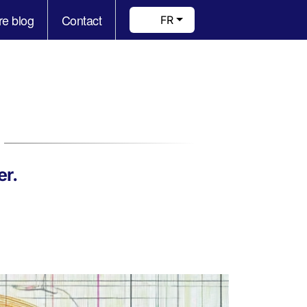
re blog
Contact
FR
er.