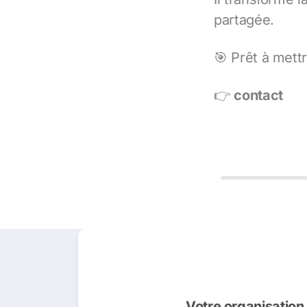
partagée.
🎯 Prêt à mettr
👉
contact
Votre organisation