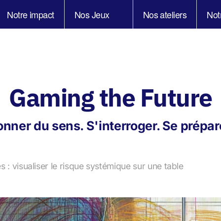
Notre impact
Nos Jeux
Nos ateliers
Not
Gaming the Future
nner du sens. S'interroger. Se prépar
es : visualiser le risque systémique sur une table