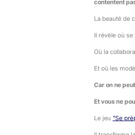
contentent pas 
La beauté de 
Il révèle où se
Où la collabora
Et où les modè
Car on ne peu
Et vous ne po
Le jeu
"Se prép
Il transforme l