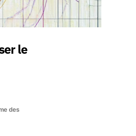
ser le
omme des