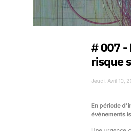
# 007 - 
risque 
Jeudi, Avril 10, 
En période d'in
événements is
Une urgence cl