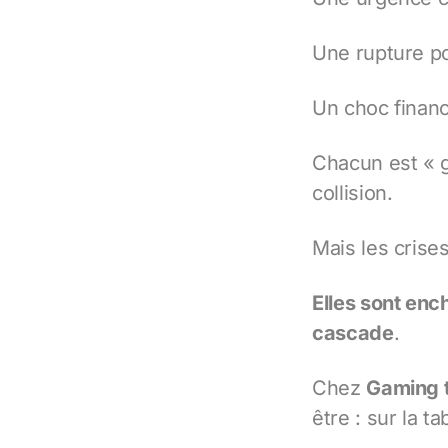
Une rupture pol
Un choc financ
Chacun est « 
collision.
Mais les crise
Elles sont enc
cascade
.
Chez
Gaming t
être : sur la ta