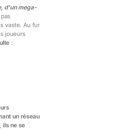
e, d'un mega-
 pas
 vaste. Au fur
es joueurs
ulte
:
eurs
rmant un réseau
t,
ils ne se