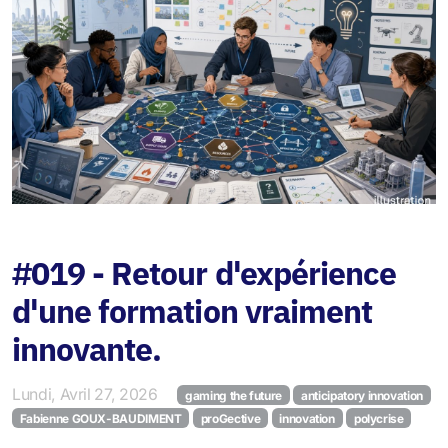
Jeu de la Polycrise
#019 - Retour d'expérience
d'une formation vraiment
innovante.
Lundi, Avril 27, 2026
gaming the future
anticipatory innovation
Fabienne GOUX-BAUDIMENT
proGective
innovation
polycrise