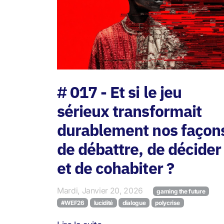
# 017 - Et si le jeu
sérieux transformait
durablement nos façon
de débattre, de décider
et de cohabiter ?
Mardi, Janvier 20, 2026
gaming the future
#WEF26
lucidité
dialogue
polycrise