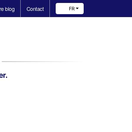
re blog
Contact
FR
er.