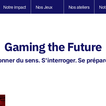
Notre impact
Nos Jeux
Nos ateliers
Not
Gaming the Future
nner du sens. S'interroger. Se prépar