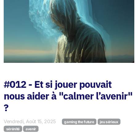
Jeu de la Polycrise
#012 - Et si jouer pouvait
nous aider à "calmer l’avenir"
?
Vendredi, Août 15, 2025
gaming the future
jeu sérieux
sérénité
avenir