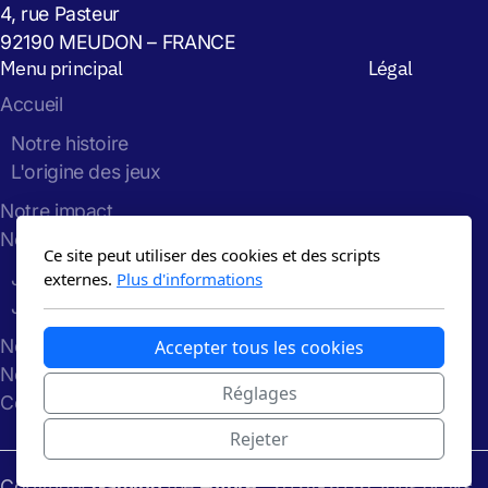
4, rue Pasteur
92190 MEUDON – FRANCE
Menu principal
Légal
Accueil
Notre histoire
L'origine des jeux
Notre impact
Nos Jeux
Ce site peut utiliser des cookies et des scripts
Jeu de la Grande Transition
externes.
Plus d'informations
Jeu de la Polycrise
Nos ateliers
Accepter tous les cookies
Notre blog
Réglages
Contact
Rejeter
Copyright
Gaming
the
Future
: 2024-2026, tous droits