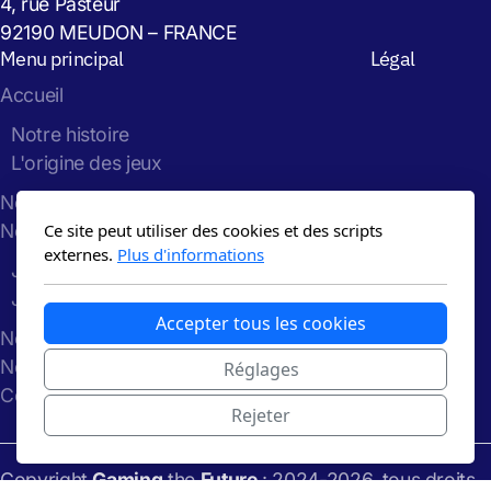
4, rue Pasteur
92190 MEUDON – FRANCE
Menu principal
Légal
Accueil
Notre histoire
L'origine des jeux
Notre impact
Nos Jeux
Ce site peut utiliser des cookies et des scripts
externes.
Plus d'informations
Jeu de la Grande Transition
Jeu de la Polycrise
Accepter tous les cookies
Nos ateliers
Notre blog
Réglages
Contact
Rejeter
Copyright
Gaming
the
Future
: 2024-2026, tous droits