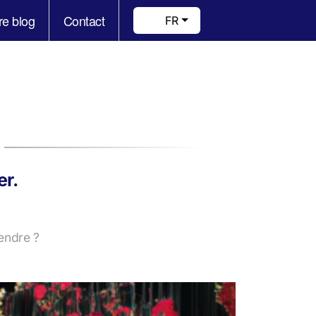
re blog
Contact
FR
er.
fendre ?