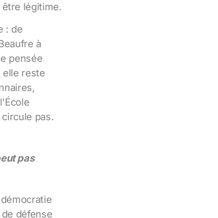
être légitime.
e : de
 Beaufre à
une pensée
 elle reste
nnaires,
l'École
 circule pas.
peut pas
e démocratie
s de défense