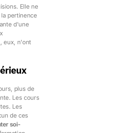
sions. Elle ne
 la pertinence
dante d'une
ux
, eux, n'ont
sérieux
cours, plus de
ante. Les cours
stes. Les
cun de ces
ter soi-