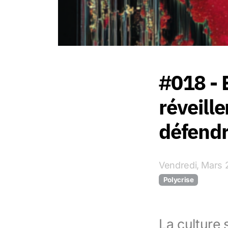
#018 - E
réveille
défendr
Vendredi, Mars 
Polycrise
La culture 