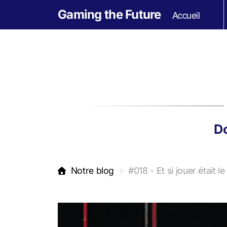
Gaming the Future
Accueil
Do
Notre blog
#018 - Et si jouer était 