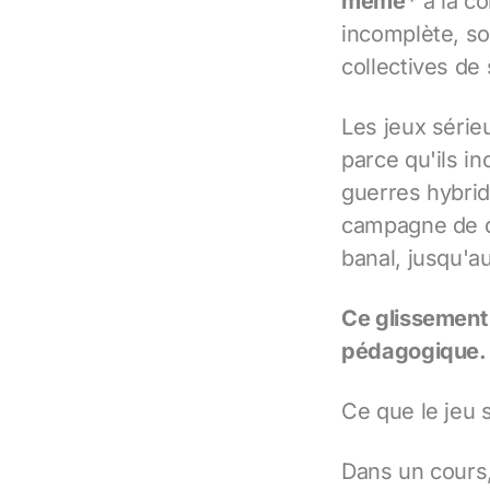
même*
à la co
incomplète, so
collectives de
Les jeux sérieu
parce qu'ils in
guerres hybrid
campagne de d
banal, jusqu'a
Ce glissement 
pédagogique.
Ce que le jeu s
Dans un cours,