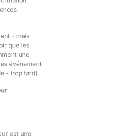
nformation
uences
ient - mais
oir que les
comment une
près événement
 - trop tard).
eur
reur est une