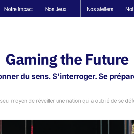
Notre impact
Nos Jeux
Nos ateliers
Not
Gaming the Future
nner du sens. S'interroger. Se prépar
le seul moyen de réveiller une nation qui a oublié de se dé