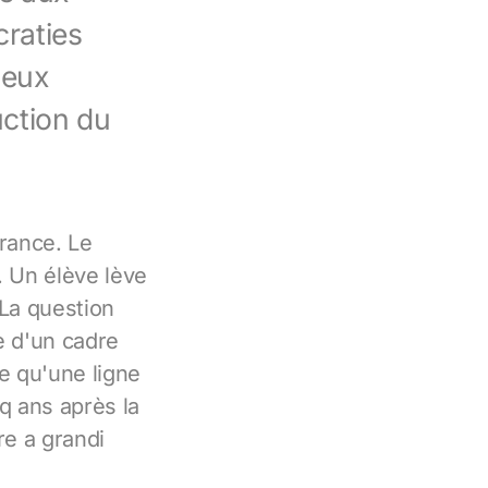
craties
ieux
uction du
France. Le
. Un élève lève
 La question
e d'un cadre
e qu'une ligne
q ans après la
re a grandi