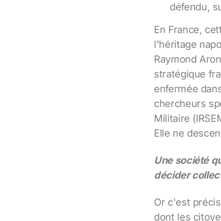
défendu, su
En France, cet
l'héritage napo
Raymond Aron, 
stratégique fra
enfermée dans 
chercheurs spé
Militaire (IRS
Elle ne descen
Une société q
décider collect
Or c'est préci
dont les citoy