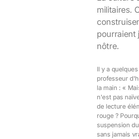
militaires.
construisen
pourraient 
nôtre.
Il y a quelque
professeur d'h
la main : « Ma
n'est pas naïv
de lecture élé
rouge ? Pourqu
suspension du 
sans jamais vr