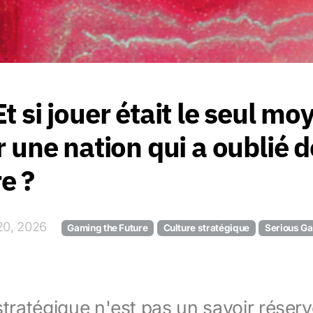
t si jouer était le seul mo
r une nation qui a oublié d
e ?
20, 2026
Gaming the Future
Culture stratégique
Serious G
stratégique n'est pas un savoir réser