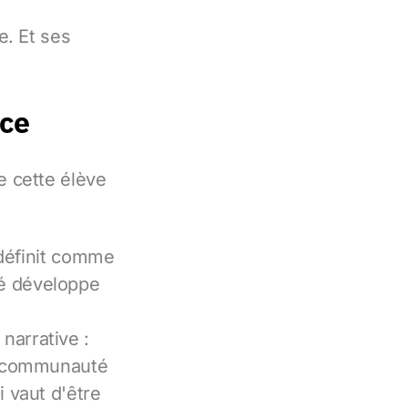
e. Et ses
nce
 cette élève
 définit comme
té développe
narrative :
ne communauté
i vaut d'être