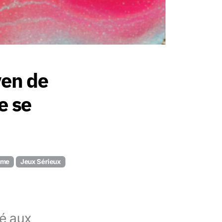
yen de
e se
ame
Jeux Sérieux
vé aux