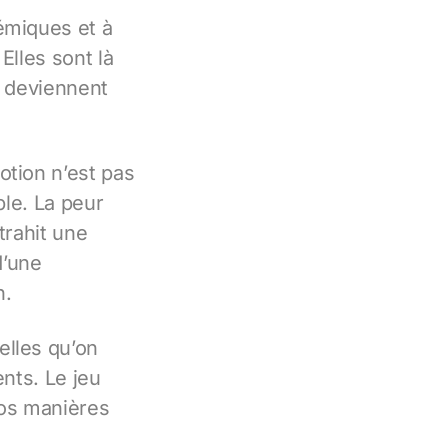
émiques et à
Elles sont là
s deviennent
otion n’est pas
ble. La peur
trahit une
d’une
n.
celles qu’on
ents. Le jeu
nos manières