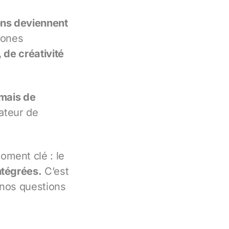
ons deviennent
zones
 de créativité
 mais de
vateur de
oment clé : le
ntégrées.
C’est
e nos questions