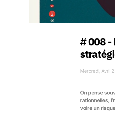
# 008 -
stratég
Mercredi, Avril 
On pense souve
rationnelles, f
voire un risqu