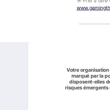
🎯 Prêt à fair
www.gamingth
Votre organisation
marqué par la pol
disposent-elles d
risques émergents 