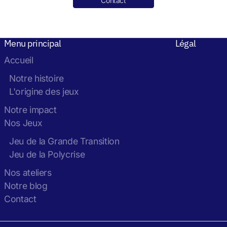
Contact
Menu principal
Légal
Accueil
Notre histoire
L'origine des jeux
Notre impact
Nos Jeux
Jeu de la Grande Transition
Jeu de la Polycrise
Nos ateliers
Notre blog
Contact