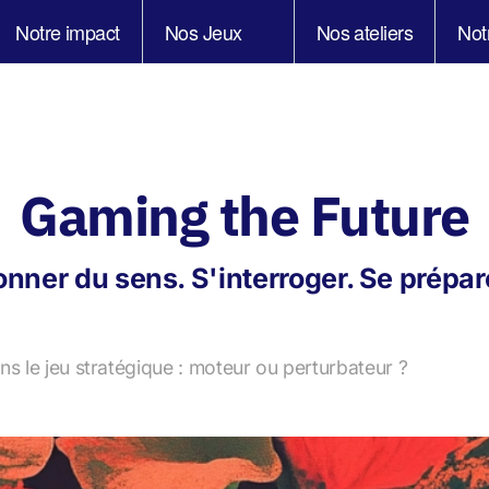
Notre impact
Nos Jeux
Nos ateliers
Not
Gaming the Future
nner du sens. S'interroger. Se prépar
s le jeu stratégique : moteur ou perturbateur ?