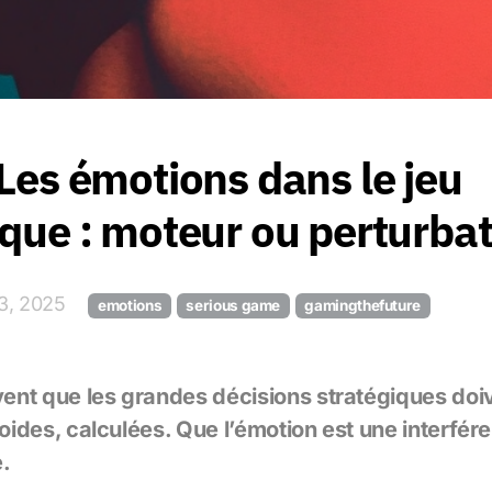
 Les émotions dans le jeu
ique : moteur ou perturbat
23, 2025
emotions
serious game
gamingthefuture
nt que les grandes décisions stratégiques doiv
roides, calculées. Que l’émotion est une interfére
e.