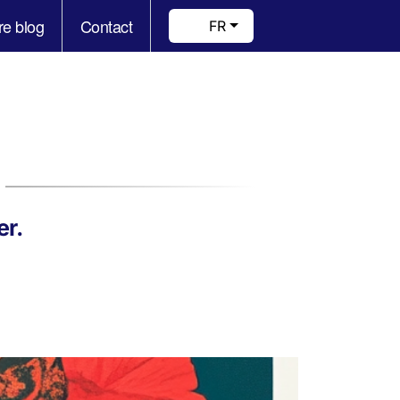
re blog
Contact
FR
er.