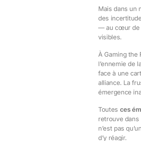
Mais dans un m
des incertitud
— au cœur de l
visibles.
À Gaming the F
l’ennemie de la
face à une car
alliance. La fr
émergence inat
Toutes
ces ém
retrouve dans 
n’est pas qu’u
d’y réagir.