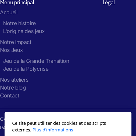
Menu principal
Légal
Accueil
Notre histoire
L'origine des jeux
Notre impact
Nos Jeux
Jeu de la Grande Transition
Jeu de la Polycrise
Nos ateliers
Notre blog
Contact
Copyright
Gaming
the
Future
: 2024-2026, tous droits
Ce site peut utiliser des cookies et des scripts
réservés
externes.
Plus d'informations