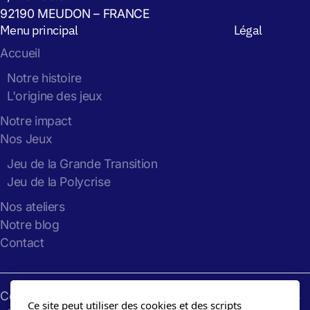
92190 MEUDON – FRANCE
Menu principal
Légal
Accueil
Notre histoire
L'origine des jeux
Notre impact
Nos Jeux
Jeu de la Grande Transition
Jeu de la Polycrise
Nos ateliers
Notre blog
Contact
Copyright
Gaming
the
Future
: 2024-2026, tous droits
Ce site peut utiliser des cookies et des scripts