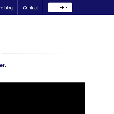
re blog
Contact
FR
er.