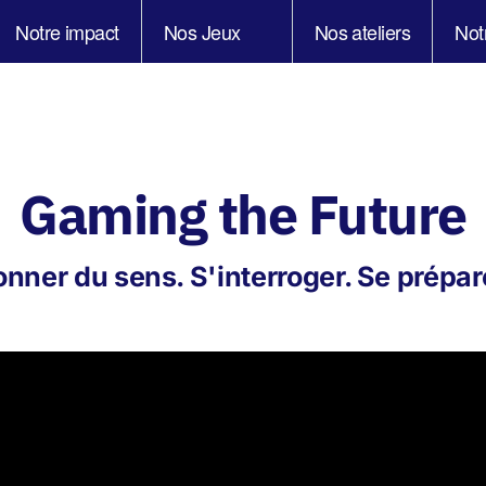
Notre impact
Nos Jeux
Nos ateliers
Not
Gaming the Future
nner du sens. S'interroger. Se prépar