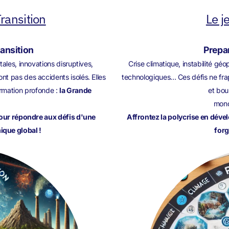
ransition
Le j
ransition
Prepar
ales, innovations disruptives,
Crise climatique, instabilité g
t pas des accidents isolés. Elles
technologiques... Ces défis ne fra
rmation profonde :
la Grande
et bou
mond
pour répondre aux défis d'une
Affrontez la polycrise en déve
que global !
forg