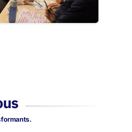
ous
nsformants.