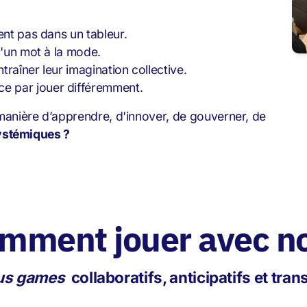
ent pas dans un tableur.
u'un mot à la mode.
raîner leur imagination collective.
e par jouer différemment.
 manière d’apprendre, d'innover, de gouverner, de
systémiques ?
mment jouer avec n
us games
collaboratifs, anticipatifs et tra