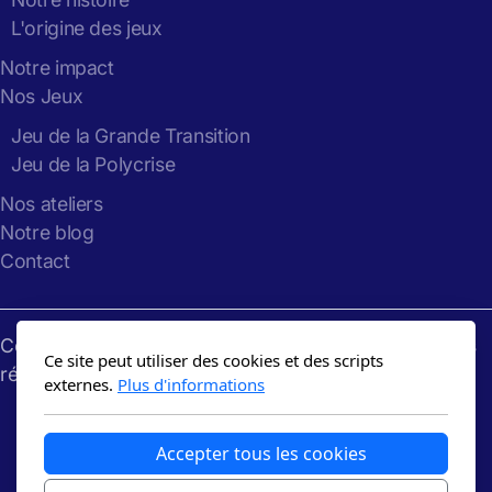
L'origine des jeux
Notre impact
Nos Jeux
Jeu de la Grande Transition
Jeu de la Polycrise
Nos ateliers
Notre blog
Contact
Copyright
Gaming
the
Future
: 2024-2026, tous droits
Ce site peut utiliser des cookies et des scripts
réservés
externes.
Plus d'informations
Accepter tous les cookies