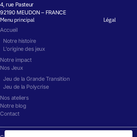
4, rue Pasteur
92190 MEUDON – FRANCE
Menu principal
Légal
Accueil
Notre histoire
L'origine des jeux
Notre impact
Nos Jeux
Jeu de la Grande Transition
Jeu de la Polycrise
Nos ateliers
Notre blog
Contact