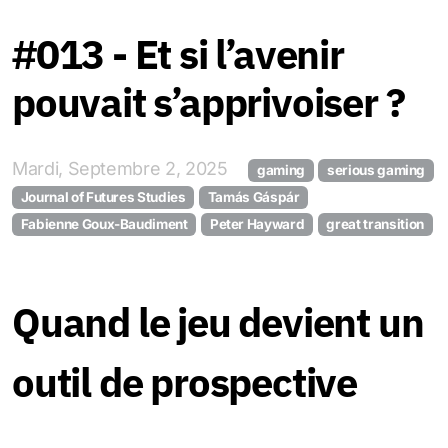
#013 - Et si l’avenir
pouvait s’apprivoiser ?
Mardi, Septembre 2, 2025
gaming
serious gaming
Journal of Futures Studies
Tamás Gáspár
Fabienne Goux-Baudiment
Peter Hayward
great transition
Quand le jeu devient un
outil de prospective