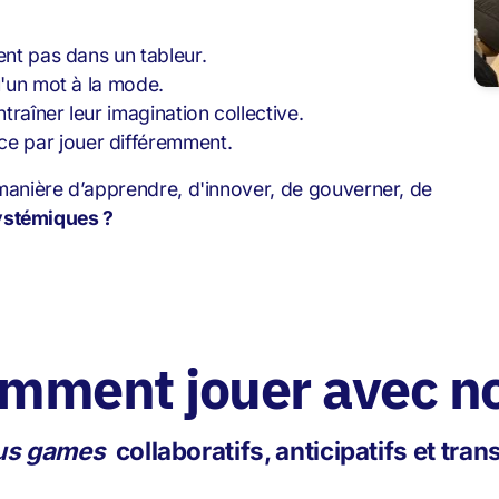
ent pas dans un tableur.
u'un mot à la mode.
raîner leur imagination collective.
e par jouer différemment.
 manière d’apprendre, d'innover, de gouverner, de
systémiques ?
mment jouer avec n
us games
collaboratifs, anticipatifs et tra