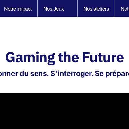
Notre impact
Nos Jeux
Nos ateliers
Not
Gaming the Future
nner du sens. S'interroger. Se prépar