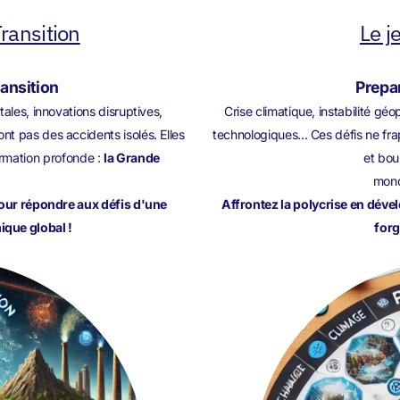
ransition
Le j
ransition
Prepar
ales, innovations disruptives,
Crise climatique, instabilité g
t pas des accidents isolés. Elles
technologiques... Ces défis ne fra
rmation profonde :
la Grande
et bou
mond
pour répondre aux défis d'une
Affrontez la polycrise en déve
que global !
forg