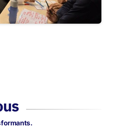
ous
nsformants.