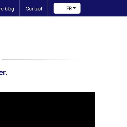
re blog
Contact
FR
er.