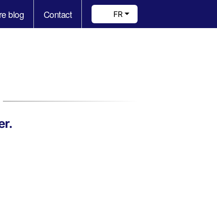
re blog
Contact
FR
er.