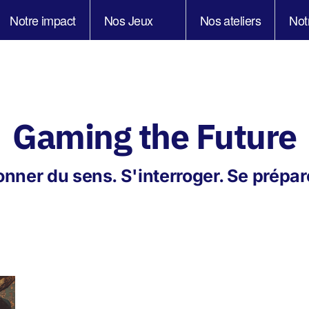
Notre impact
Nos Jeux
Nos ateliers
Not
Gaming the Future
nner du sens. S'interroger. Se prépar