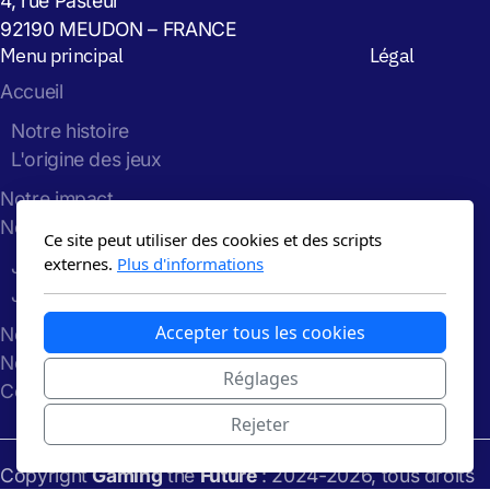
4, rue Pasteur
92190 MEUDON – FRANCE
Menu principal
Légal
Accueil
Notre histoire
L'origine des jeux
Notre impact
Nos Jeux
Ce site peut utiliser des cookies et des scripts
externes.
Plus d'informations
Jeu de la Grande Transition
Jeu de la Polycrise
Accepter tous les cookies
Nos ateliers
Notre blog
Réglages
Contact
Rejeter
Copyright
Gaming
the
Future
: 2024-2026, tous droits