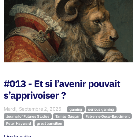
Jeu de la Polycrise
#013 - Et si l’avenir pouvait
s’apprivoiser ?
Mardi, Septembre 2, 2025
gaming
serious gaming
Journal of Futures Studies
Tamás Gáspár
Fabienne Goux-Baudiment
Peter Hayward
great transition
Lire la suite