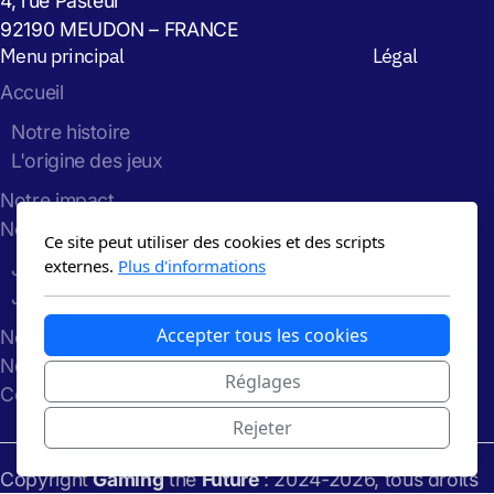
4, rue Pasteur
92190 MEUDON – FRANCE
Menu principal
Légal
Accueil
Notre histoire
L'origine des jeux
Notre impact
Nos Jeux
Ce site peut utiliser des cookies et des scripts
externes.
Plus d'informations
Jeu de la Grande Transition
Jeu de la Polycrise
Accepter tous les cookies
Nos ateliers
Notre blog
Réglages
Contact
Rejeter
Copyright
Gaming
the
Future
: 2024-2026, tous droits