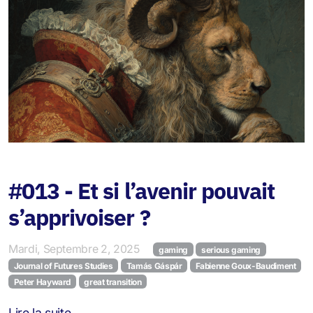
Jeu de la Polycrise
#013 - Et si l’avenir pouvait
s’apprivoiser ?
Mardi, Septembre 2, 2025
gaming
serious gaming
Journal of Futures Studies
Tamás Gáspár
Fabienne Goux-Baudiment
Peter Hayward
great transition
Lire la suite