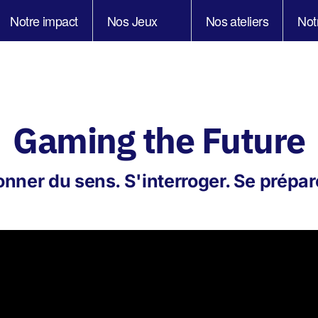
Notre impact
Nos Jeux
Nos ateliers
Not
Gaming the Future
nner du sens. S'interroger. Se prépar