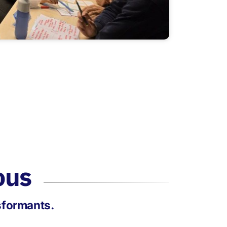
ous
nsformants.