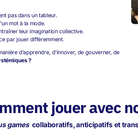
ent pas dans un tableur.
u'un mot à la mode.
raîner leur imagination collective.
e par jouer différemment.
 manière d’apprendre, d'innover, de gouverner, de
systémiques ?
mment jouer avec n
us games
collaboratifs, anticipatifs et tra