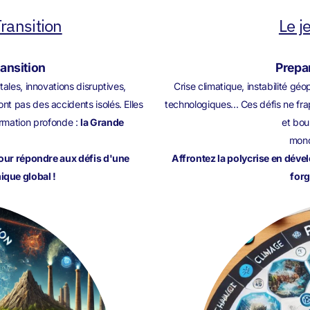
ransition
Le j
ransition
Prepar
ales, innovations disruptives,
Crise climatique, instabilité g
t pas des accidents isolés. Elles
technologiques... Ces défis ne fra
rmation profonde :
la Grande
et bou
mond
pour répondre aux défis d'une
Affrontez la polycrise en déve
que global !
forg