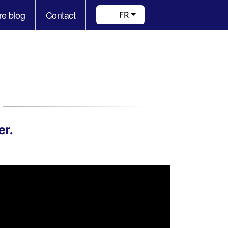
re blog
Contact
FR
er.