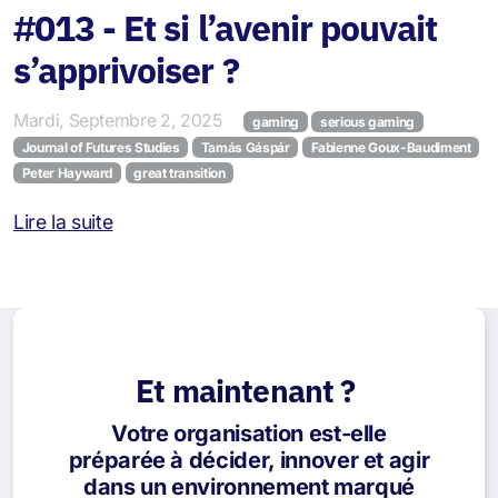
#013 - Et si l’avenir pouvait
s’apprivoiser ?
Mardi, Septembre 2, 2025
gaming
serious gaming
Journal of Futures Studies
Tamás Gáspár
Fabienne Goux-Baudiment
Peter Hayward
great transition
Lire la suite
Et maintenant ?
Votre organisation est-elle
préparée à décider, innover et agir
dans un environnement marqué