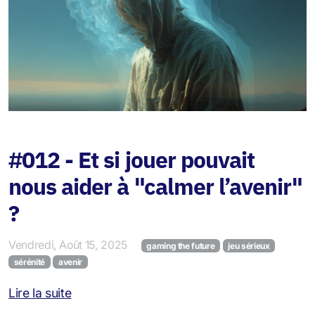
#012 - Et si jouer pouvait
nous aider à "calmer l’avenir"
?
Vendredi, Août 15, 2025
gaming the future
jeu sérieux
sérénité
avenir
Lire la suite