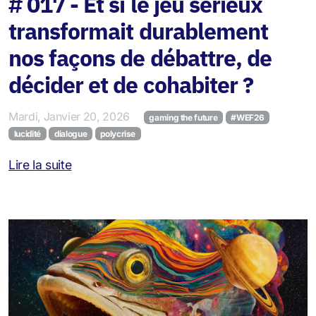
# 017 - Et si le jeu sérieux
transformait durablement
nos façons de débattre, de
décider et de cohabiter ?
Mardi, Janvier 20, 2026
gaming the future
#WEF26
lucidité
dialogue
polycrise
Lire la suite