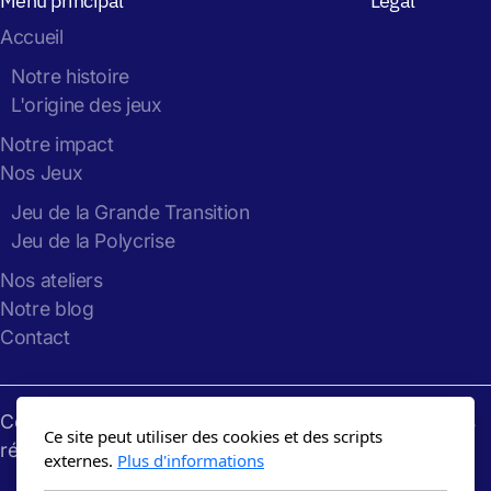
Menu principal
Légal
Accueil
Notre histoire
L'origine des jeux
Notre impact
Nos Jeux
Jeu de la Grande Transition
Jeu de la Polycrise
Nos ateliers
Notre blog
Contact
Copyright
Gaming
the
Future
: 2024-2026, tous droits
Ce site peut utiliser des cookies et des scripts
réservés
externes.
Plus d'informations