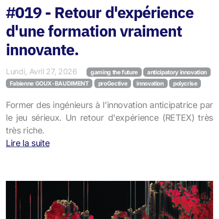
#019 - Retour d'expérience
d'une formation vraiment
innovante.
Lundi, Avril 27, 2026
gaming the future
anticipatory innovation
Fabienne GOUX-BAUDIMENT
proGective
innovation
polycrise
Former des ingénieurs à l’innovation anticipatrice par
le jeu sérieux. Un retour d'expérience (RETEX) très
très riche.
Lire la suite