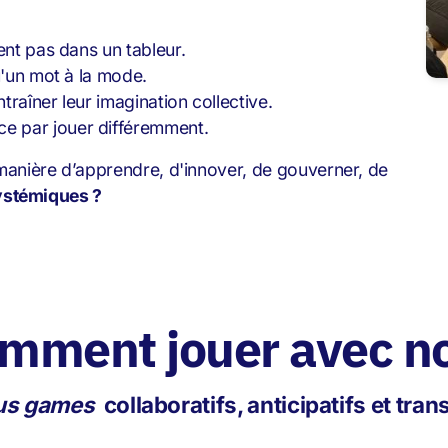
ent pas dans un tableur.
u'un mot à la mode.
raîner leur imagination collective.
e par jouer différemment.
 manière d’apprendre, d'innover, de gouverner, de
systémiques ?
mment jouer avec n
us games
collaboratifs, anticipatifs et tra