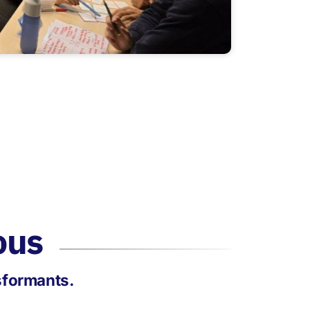
ous
nsformants.