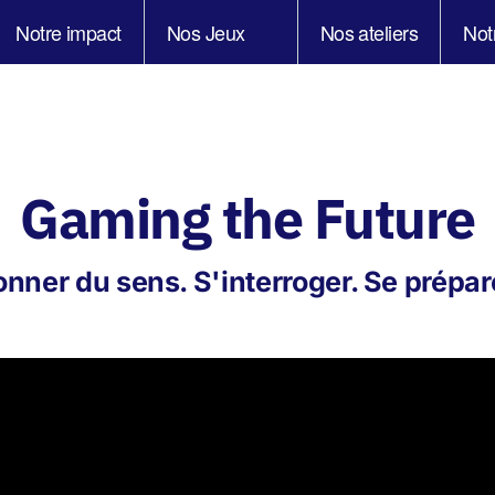
Notre impact
Nos Jeux
Nos ateliers
Not
Gaming the Future
nner du sens. S'interroger. Se prépar