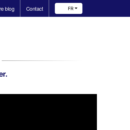
re blog
Contact
FR
er.