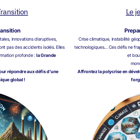
ransition
Le j
ransition
Prepar
ales, innovations disruptives,
Crise climatique, instabilité g
t pas des accidents isolés. Elles
technologiques... Ces défis ne fra
rmation profonde :
la Grande
et bou
mond
pour répondre aux défis d'une
Affrontez la polycrise en déve
que global !
forg